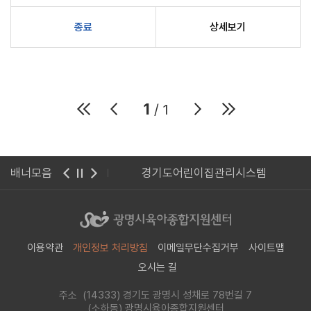
종료
상세보기
1
/ 1
광명시청
배너모음
경기도어린이집관리시스템
이용약관
개인정보 처리방침
이메일무단수집거부
사이트맵
오시는 길
주소 (14333) 경기도 광명시 성채로 78번길 7
(소하동) 광명시육아종합지원센터