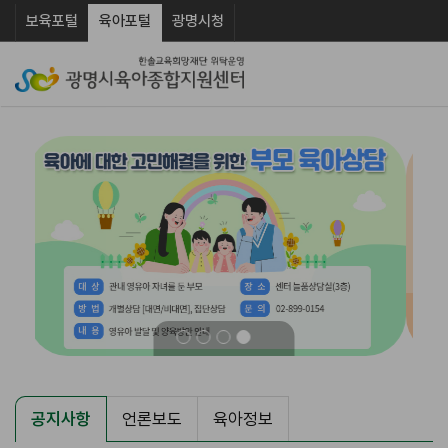
보육포털
광명시청
육아포털
공지사항
언론보도
육아정보