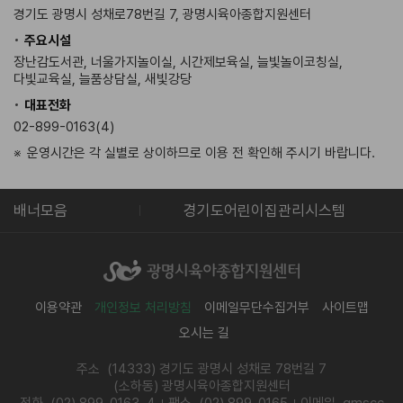
경기도 광명시 성채로78번길 7, 광명시육아종합지원센터
주요시설
장난감도서관, 너울가지놀이실, 시간제보육실, 늘빛놀이코칭실,
다빛교육실, 늘품상담실, 새빛강당
대표전화
02-899-0163(4)
운영시간은 각 실별로 상이하므로 이용 전 확인해 주시기 바랍니다.
광명시청
배너모음
경기도어린이집관리시스템
이용약관
개인정보 처리방침
이메일무단수집거부
사이트맵
오시는 길
주소 (14333) 경기도 광명시 성채로 78번길 7
(소하동) 광명시육아종합지원센터