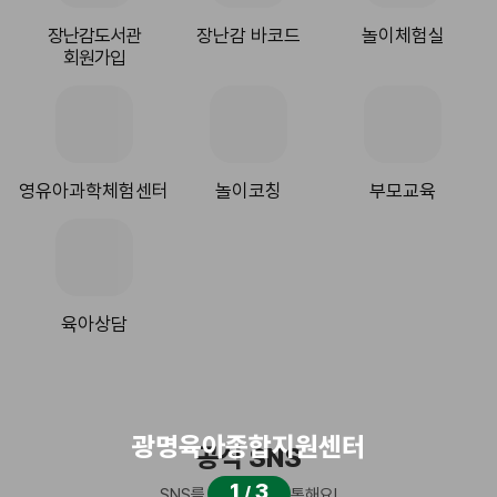
장난감도서관
장난감 바코드
놀이체험실
회원가입
영유아과학체험센터
놀이코칭
부모교육
육아상담
광명육아종합지원센터
공식 SNS
1
3
/
SNS를 통해 함께 소통해요!