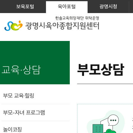
보육포털
육아포털
광명시청
부모상담
교육·상담
부모 교육·힐링
부모-자녀 프로그램
놀이코칭