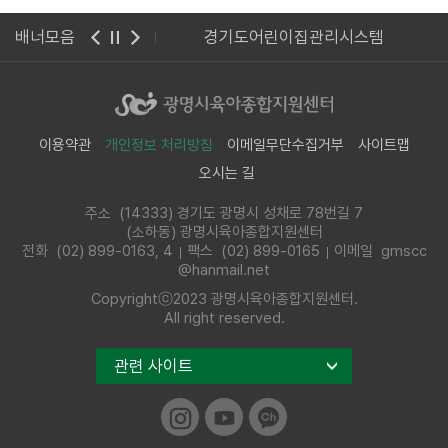
광명시청
배너모음
경기도어린이집관리시스템
이용약관
개인정보 처리방침
이메일무단수집거부
사이트맵
오시는 길
주소 (14333) 경기도 광명시 성채로 78번길 7
(소하동) 광명시육아종합지원센터
전화
(02) 899-0163, 4
팩스 (02) 899-0165
이메일 gmscc
@hanmail.net
Copyrightⓒ2023 광명시육아종합지원센터.
All right reserved.
관련 사이트