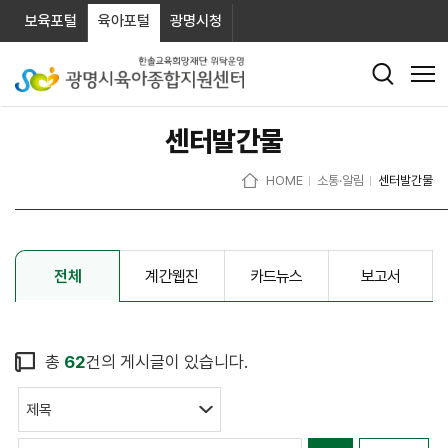
보육포털
육아포털
광명시청
센터발간물
HOME
소통·알림
센터발간물
전체
계간웹진
카드뉴스
보고서
총
62
건의 게시글이 있습니다.