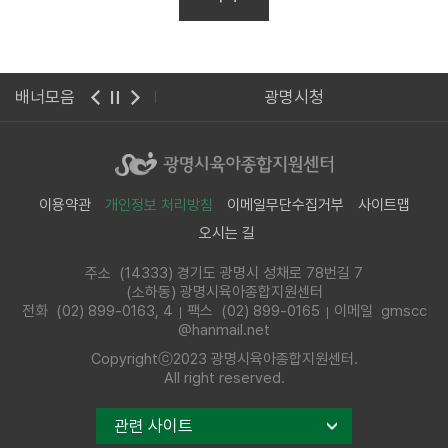
보육진흥원
배너모음
광명시청
이용약관
개인정보 처리방침
이메일무단수집거부
사이트맵
오시는 길
주소 (14333) 경기도 광명시 성채로 78번길 7
(소하동) 광명시육아종합지원센터
전화
(02) 899-0163, 4
팩스 (02) 899-0165
이메일 gmscc
@hanmail.net
Copyrightⓒ2023 광명시육아종합지원센터.
All right reserved.
관련 사이트