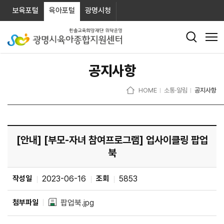
보육포털
육아포털
광명시청
공지사항
HOME
소통·알림
공지사항
[안내] [부모-자녀 참여프로그램] 업사이클링 팝업
북
작성일
2023-06-16
조회
5853
첨부파일
팝업북.jpg