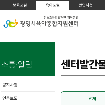
보육포털
육아포털
광명시청
센터발간
소통·알림
공지사항
언론보도
전체