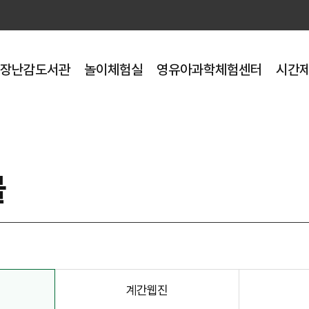
장난감도서관
놀이체험실
영유아과학체험센터
시간
물
계간웹진