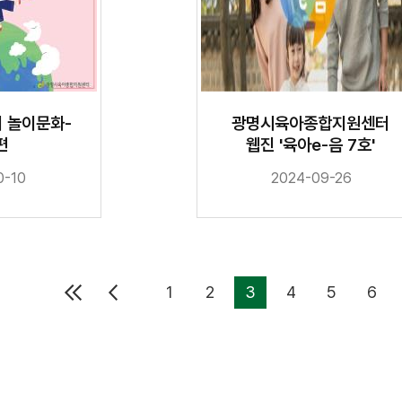
 놀이문화-
광명시육아종합지원센터
편
웹진 '육아e-음 7호'
0-10
2024-09-26
1
2
3
4
5
6