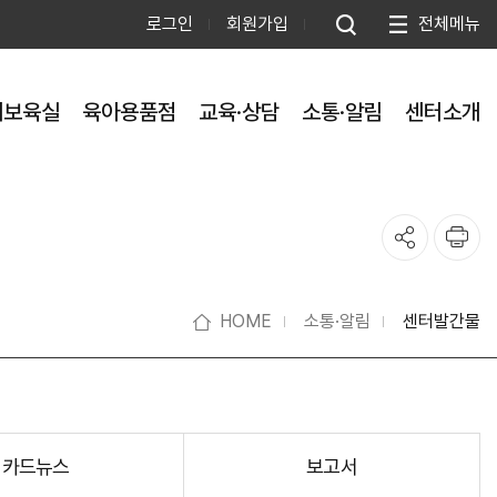
로그인
회원가입
전체메뉴
제보육실
육아용품점
교육·상담
소통·알림
센터소개
HOME
소통·알림
센터발간물
카드뉴스
보고서