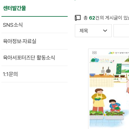
센터발간물
총
62
건의 게시글이 있
SNS소식
육아정보·자료실
육아서포터즈단 활동소식
1:1문의