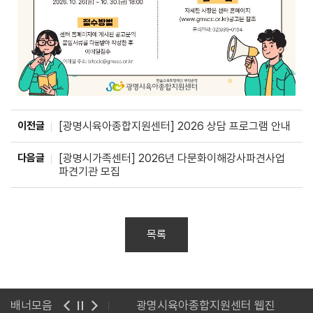
이전글
[광명시육아종합지원센터] 2026 상담 프로그램 안내
다음글
[광명시가족센터] 2026년 다문화이해강사파견사업
파견기관 모집
목록
 사이버 연수원
배너모음
광명시육아종합지원센터 웹진