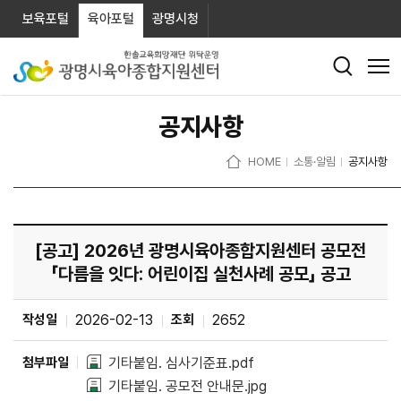
보육포털
육아포털
광명시청
공지사항
HOME
소통·알림
공지사항
[공고] 2026년 광명시육아종합지원센터 공모전
「다름을 잇다: 어린이집 실천사례 공모」 공고
작성일
2026-02-13
조회
2652
첨부파일
기타붙임. 심사기준표.pdf
기타붙임. 공모전 안내문.jpg