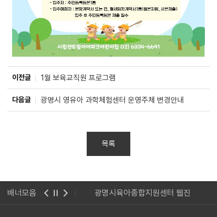
이전글
1월 보육교직원 프로그램
다음글
광명시 영유아 과학체험센터 운영주체 변경안내
목록
 사이버 연수원
배너모음
광명시육아종합지원센터 웹진