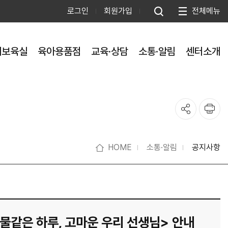
로그인
회원가입
전체메뉴
제보육실
육아용품점
교육·상담
소통·알림
센터소개
HOME
소통·알림
공지사항
선물같은 하루, 고마운 우리 선생님> 안내