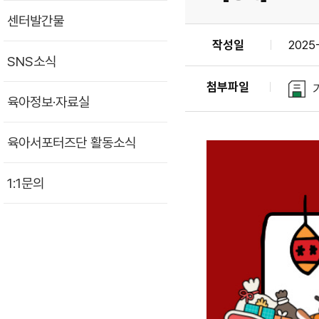
센터발간물
작성일
2025-
SNS소식
첨부파일
육아정보·자료실
육아서포터즈단 활동소식
1:1문의