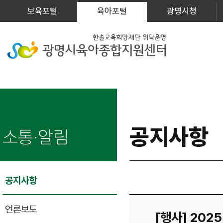
보육포털
육아포털
광명시청
공지사항
소통·알림
공지사항
언론보도
[행사] 20