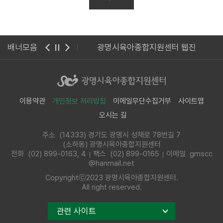
 사이버 연수원
배너모음
광명시육아종합지원센터 웹진
이용약관
개인정보 처리방침
이메일무단수집거부
사이트맵
오시는 길
주소 (14333) 경기도 광명시 성채로 78번길 7
(소하동) 광명시육아종합지원센터
전화
(02) 899-0163, 4
팩스 (02) 899-0165
이메일 gmscc
@hanmail.net
Copyrightⓒ2023 광명시육아종합지원센터.
All right reserved.
관련 사이트